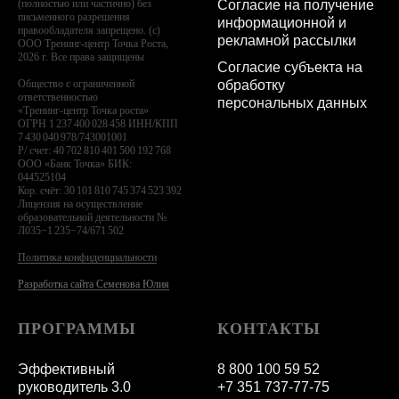
Согласие на получение
(полностью или частично) без
письменного разрешения
информационной и
правообладателя запрещено. (с)
рекламной рассылки
ООО Тренинг-центр Точка Роста,
2026 г. Все права защищены
Согласие субъекта на
обработку
Общество с ограниченной
ответственностью
персональных данных
«Тренинг-центр Точка роста»
ОГРН 1 237 400 028 458 ИНН/КПП
7 430 040 978/743001001
Р/ счет: 40 702 810 401 500 192 768
ООО «Банк Точка» БИК:
044525104
Кор. счёт: 30 101 810 745 374 523 392
Лицензия на осуществление
образовательной деятельности №
Л035−1 235−74/671 502
Политика конфиденциальности
Разработка сайта Семенова Юлия
ПРОГРАММЫ
КОНТАКТЫ
Эффективный
8 800 100 59 52
руководитель 3.0
+7 351 737-77-75