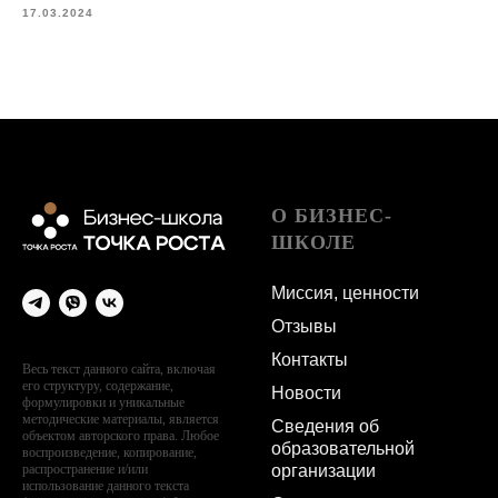
17.03.2024
О БИЗНЕС-
ШКОЛЕ
Миссия, ценности
Отзывы
Контакты
Весь текст данного сайта, включая
его структуру, содержание,
Новости
формулировки и уникальные
методические материалы, является
Сведения об
объектом авторского права. Любое
образовательной
воспроизведение, копирование,
организации
распространение и/или
использование данного текста