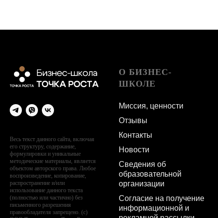
О БИЗНЕС-
ШКОЛЕ
Миссия, ценности
Отзывы
Контакты
Весь текст данного сайта, включая
его структуру, содержание,
Новости
формулировки и уникальные
методические материалы, является
Сведения об
объектом авторского права. Любое
образовательной
воспроизведение, копирование,
организации
распространение и/или
использование данного текста
Согласие на получение
(полностью или частично) без
письменного разрешения
информационной и
правообладателя запрещено. (с)
рекламной рассылки