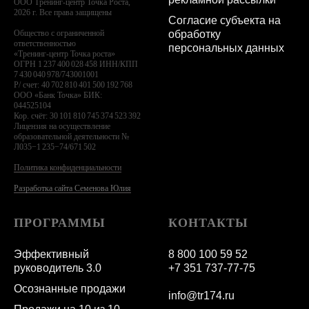
ООО Тренинг-центр Точка Роста,
2026 г. Все права защищены
Согласие субъекта на
обработку
Общество с ограниченной
ответственностью
персональных данных
«Тренинг-центр Точка роста»
ОГРН 1 237 400 028 458 ИНН/КПП
7 430 040 978/743001001
Р/ счет: 40 702 810 401 500 192 768
ООО «Банк Точка» БИК:
044525104
Кор. счёт: 30 101 810 745 374 523 392
Лицензия на осуществление
образовательной деятельности №
Л035−1 235−74/671 502
Политика конфиденциальности
Разработка сайта Семенова Юлия
ПРОГРАММЫ
КОНТАКТЫ
Эффективный
8 800 100 59 52
руководитель 3.0
+7 351 737-77-75
Осознанные продажи
info@tr174.ru