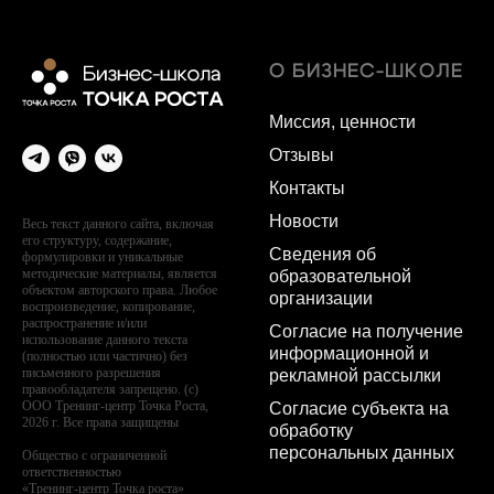
О БИЗНЕС-ШКОЛЕ
Миссия, ценности
Отзывы
Контакты
Новости
Весь текст данного сайта, включая
его структуру, содержание,
Сведения об
формулировки и уникальные
методические материалы, является
образовательной
объектом авторского права. Любое
организации
воспроизведение, копирование,
распространение и/или
Согласие на получение
использование данного текста
информационной и
(полностью или частично) без
письменного разрешения
рекламной рассылки
правообладателя запрещено. (с)
ООО Тренинг-центр Точка Роста,
Согласие субъекта на
2026 г. Все права защищены
обработку
персональных данных
Общество с ограниченной
ответственностью
«Тренинг-центр Точка роста»