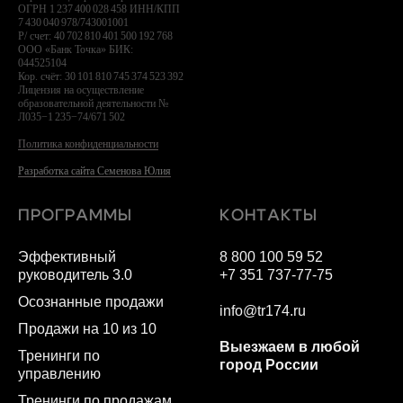
ОГРН 1 237 400 028 458 ИНН/КПП
7 430 040 978/743001001
Р/ счет: 40 702 810 401 500 192 768
ООО «Банк Точка» БИК:
044525104
Кор. счёт: 30 101 810 745 374 523 392
Лицензия на осуществление
образовательной деятельности №
Л035−1 235−74/671 502
Политика конфиденциальности
Разработка сайта Семенова Юлия
ПРОГРАММЫ
КОНТАКТЫ
Эффективный
8 800 100 59 52
руководитель 3.0
+7 351 737-77-75
Осознанные продажи
info@tr174.ru
Продажи на 10 из 10
Выезжаем в любой
Тренинги по
город России
управлению
Тренинги по продажам