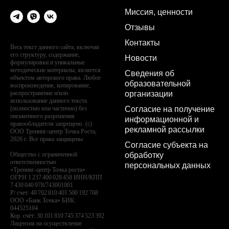
Миссия, ценности
Отзывы
Контакты
Весь текст данного сайта, включая
его структуру, содержание,
Новости
формулировки и уникальные
методические материалы, является
Сведения об
объектом авторского права. Любое
образовательной
воспроизведение, копирование,
организации
распространение и/или
использование данного текста
Согласие на получение
(полностью или частично) без
письменного разрешения
информационной и
правообладателя запрещено. (с)
рекламной рассылки
ООО Тренинг-центр Точка Роста,
2026 г. Все права защищены
Согласие субъекта на
обработку
Общество с ограниченной
ответственностью
персональных данных
«Тренинг-центр Точка роста»
ОГРН 1 237 400 028 458 ИНН/КПП
7 430 040 978/743001001
Р/ счет: 40 702 810 401 500 192 768
ООО «Банк Точка» БИК:
044525104
Кор. счёт: 30 101 810 745 374 523 392
Лицензия на осуществление